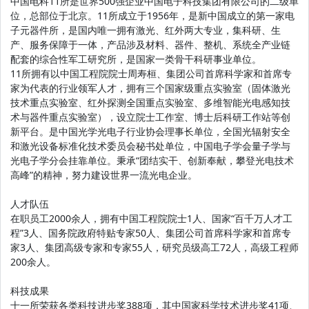
中国电科11所是世界500强企业中国电子科技集团有限公司的二级单
位，总部位于北京。11所成立于1956年，是新中国成立的第一家电
子元器件所，是国内唯一拥有激光、红外两大专业，集科研、生
产、服务保障于一体，产品涉及材料、器件、整机、系统全产业链
配套的综合性军工研究所，是国家一类骨干科研事业单位。
11所拥有以中国工程院院士周寿桓、集团公司首席科学家和首席专
家为代表的行业领军人才，拥有三个国家级重点实验室（固体激光
技术重点实验室、红外探测全国重点实验室、多维智能光电感知技
术与器件重点实验室），设立院士工作室、博士后科研工作站等创
新平台。是中国光学光电子行业协会理事长单位，全国光辐射安全
和激光设备标准化技术委员会秘书处单位，中国电子学会量子学与
光电子学分会挂靠单位。秉承“团结实干、创新奉献，攀登光电技术
高峰”的精神，努力建设世界一流光电企业。
人才队伍
在职员工2000余人，拥有中国工程院院士1人、国家“百千万人才工
程”3人、国务院政府特贴专家50人、集团公司首席科学家和首席专
家3人、集团高级专家和专家55人，研究员级高工72人，高级工程师
200余人。
科技成果
十一所荣获各类科技进步奖388项，其中国家科学技术进步奖41项、