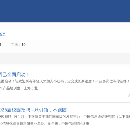
首页
21
|
在线：
10
校招已全面启动！
面启动！🚀欢迎所有年轻人才加入小红书，定义成长新速度！✅ 超多岗位等你选择！· RED f
书RPT产品培训生｜上海；北
26届校园招聘 --只引领，不跟随
届校园招聘--只引领，不跟随关于我们国家级的发展平台 中国信息通信研究院（以下简
工业和信息化部直属科研事业单位。多年来，中国信通院始终秉