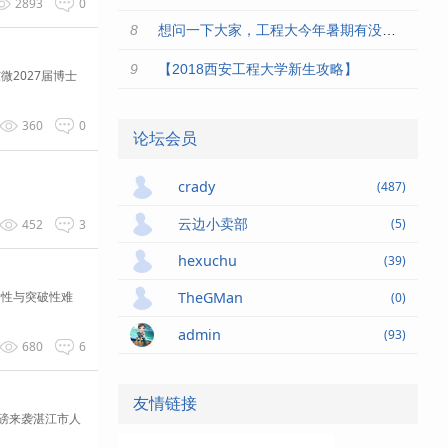
2893
0
想问一下大家，工程大今年暑期有没有开放的自习室啊？今年考研暑
【2018西安工程大学新生攻略】
东微2027届博士
360
0
论坛会员
crady
(487)
云边小卖部
(5)
452
3
hexuchu
(39)
前瞻性与突破性难
TheGMan
(0)
admin
(93)
680
6
友情链接
重磅来袭湛江市人