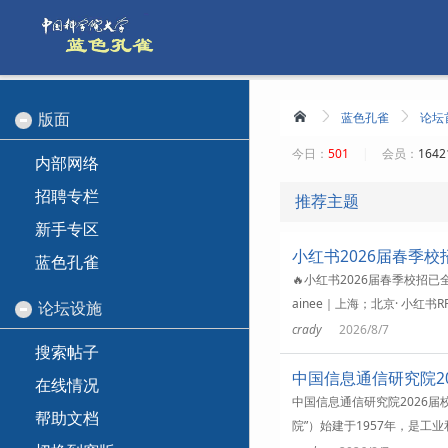
版面
蓝色孔雀
论坛
今日：
501
|
会员：
164
内部网络
招聘专栏
推荐主题
新手专区
小红书2026届春季
蓝色孔雀
🔥小红书2026届春季校招已全
ainee｜上海；北京· 小红
论坛设施
crady
2026/8/7
搜索帖子
中国信息通信研究院20
在线情况
中国信息通信研究院2026
帮助文档
院”）始建于1957年，是