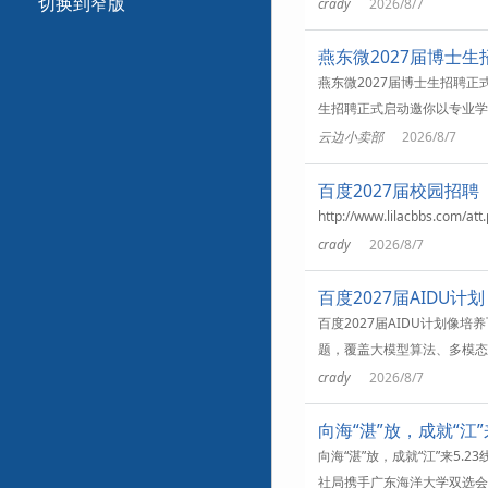
切换到窄版
crady
2026/8/7
燕东微2027届博士
燕东微2027届博士生招聘正式启
生招聘正式启动邀你以专业学
云边小卖部
2026/8/7
百度2027届校园招聘
http://www.lilacbbs.com/att
crady
2026/8/7
百度2027届AIDU计划
百度2027届AIDU计划像
题，覆盖大模型算法、多模态
crady
2026/8/7
向海“湛”放，成就“江
向海“湛”放，成就“江”来5
社局携手广东海洋大学双选会向