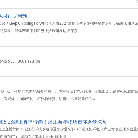
生招聘正式启动
动Keep Chipping Forward燕东微2027届博士生专场招聘聚智启新，探索未知燕
识深耕半导体赛道用创新思维拓展研发边界探索“
.php?p.83.18661.198.jpg
培养飞行员一样培养未来的AI领航者一、你将收获1.前沿领域 · 顶峰战场：聚焦AI领域
、智能体、自动驾驶、AI异构计算、语音技术等最前沿方向
”来5.23线上直播带岗！湛江海洋牧场邀你逐梦深蓝
.23线上直播带岗！湛江海洋牧场邀你逐梦深蓝5月23日湛江海洋牧场产业专场直播探企
海“湛”放，成就“江”来线上直播+线下揽